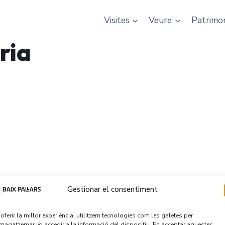
Visites
Veure
Patrimo
ria
Gestionar el consentiment
 oferir la millor experiència, utilitzem tecnologies com les galetes per
agatzemar i/o accedir a la informació del dispositiu. En acceptar aquestes