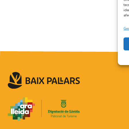
tec
ide
afe
Ges