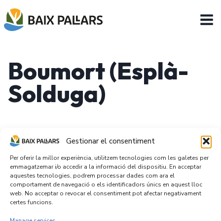
Skip
to
content
Boumort (Esplà-
Solduga)
Gestionar el consentiment
Per oferir la millor experiència, utilitzem tecnologies com les galetes per
emmagatzemar i/o accedir a la informació del dispositiu. En acceptar
aquestes tecnologies, podrem processar dades com ara el
comportament de navegació o els identificadors únics en aquest lloc
web. No acceptar o revocar el consentiment pot afectar negativament
certes funcions.
Manage services